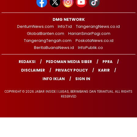
DMG NETWORK
DentumNews.com
Info7.id
TangerangNews.co.id
GlobalBanten.com
HarianSinarPagi.com
TangerangTengah.com
PoskotaNews.co.id
BeritaBuanaNews.id
InfoPublik.co
REDAKSI
PEDOMAN MEDIA SIBER
PPRA
DISCLAIMER
PRIVACY POLICY
KARIR
INFO IKLAN
SIGN IN
COPYRIGHT © 2026 JABAR INSIDE | LUGAS, BERIMBANG DAN TERAKTUAL. ALL RIGHTS
RESERVED