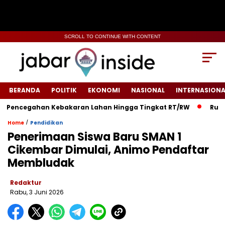
SCROLL TO CONTINUE WITH CONTENT
BERANDA
POLITIK
EKONOMI
NASIONAL
INTERNASIONA
ncegahan Kebakaran Lahan Hingga Tingkat RT/RW‎
‎Rumah Wa
/
Home
Pendidikan
Penerimaan Siswa Baru SMAN 1
Cikembar Dimulai, Animo Pendaftar
Membludak
Redaktur
Rabu, 3 Juni 2026