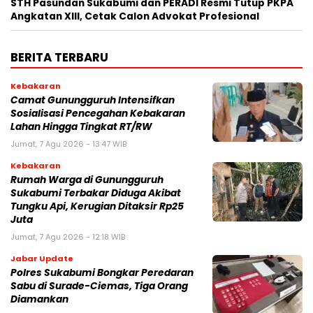
STH Pasundan Sukabumi dan PERADI Resmi Tutup PKPA
Angkatan XIII, Cetak Calon Advokat Profesional
BERITA TERBARU
Kebakaran
‎‎Camat Gunungguruh Intensifkan
Sosialisasi Pencegahan Kebakaran
Lahan Hingga Tingkat RT/RW‎
Jumat, 7 Agu 2026 - 13:47 WIB
Kebakaran
‎Rumah Warga di Gunungguruh
Sukabumi Terbakar Diduga Akibat
Tungku Api, Kerugian Ditaksir Rp25
Juta
Jumat, 7 Agu 2026 - 12:18 WIB
Jabar Update
Polres Sukabumi Bongkar Peredaran
Sabu di Surade-Ciemas, Tiga Orang
Diamankan