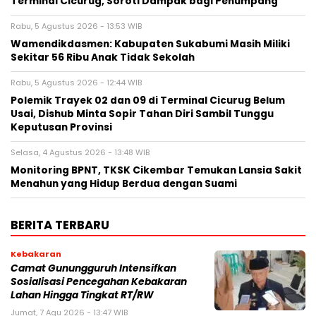
Terminal Cicurug, Soroti Dampak bagi Penumpang
Rabu, 5 Agustus 2026 - 13:53 WIB
Wamendikdasmen: Kabupaten Sukabumi Masih Miliki
Sekitar 56 Ribu Anak Tidak Sekolah
Rabu, 5 Agustus 2026 - 12:44 WIB
Polemik Trayek 02 dan 09 di Terminal Cicurug Belum
Usai, Dishub Minta Sopir Tahan Diri Sambil Tunggu
Keputusan Provinsi
Selasa, 4 Agustus 2026 - 13:48 WIB
‎Monitoring BPNT, TKSK Cikembar Temukan Lansia Sakit
Menahun yang Hidup Berdua dengan Suami
BERITA TERBARU
Kebakaran
‎‎Camat Gunungguruh Intensifkan
Sosialisasi Pencegahan Kebakaran
Lahan Hingga Tingkat RT/RW‎
Jumat, 7 Agu 2026 - 13:47 WIB