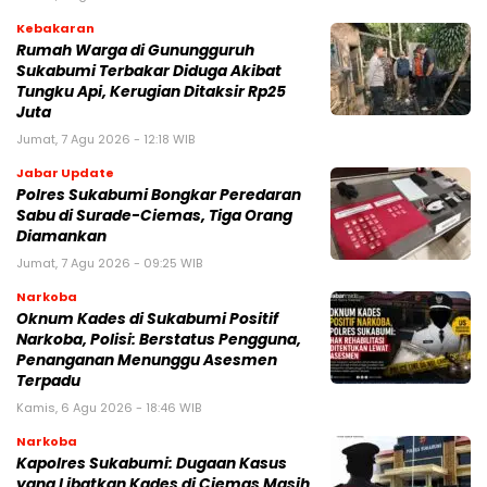
Kebakaran
‎Rumah Warga di Gunungguruh
Sukabumi Terbakar Diduga Akibat
Tungku Api, Kerugian Ditaksir Rp25
Juta
Jumat, 7 Agu 2026 - 12:18 WIB
Jabar Update
Polres Sukabumi Bongkar Peredaran
Sabu di Surade-Ciemas, Tiga Orang
Diamankan
Jumat, 7 Agu 2026 - 09:25 WIB
Narkoba
Oknum Kades di Sukabumi Positif
Narkoba, Polisi: Berstatus Pengguna,
Penanganan Menunggu Asesmen
Terpadu
Kamis, 6 Agu 2026 - 18:46 WIB
Narkoba
Kapolres Sukabumi: Dugaan Kasus
yang Libatkan Kades di Ciemas Masih