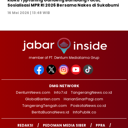
Sosialisasi MPR RI 2026 Bersama Nakes di Sukabumi
16 Mei 2026 | 13:48 WIB
member of PT. Dentum Mediatama Grup
DMG NETWORK
DentumNews.com
Info7.id
TangerangNews.co.id
GlobalBanten.com
HarianSinarPagi.com
TangerangTengah.com
PoskotaNews.co.id
BeritaBuanaNews.id
InfoPublik.co
REDAKSI
PEDOMAN MEDIA SIBER
PPRA