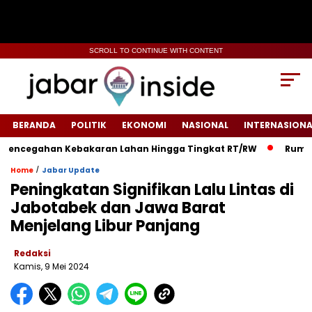
SCROLL TO CONTINUE WITH CONTENT
BERANDA
POLITIK
EKONOMI
NASIONAL
INTERNASIONA
ncegahan Kebakaran Lahan Hingga Tingkat RT/RW‎
‎Rumah Wa
/
Home
Jabar Update
Peningkatan Signifikan Lalu Lintas di
Jabotabek dan Jawa Barat
Menjelang Libur Panjang
Redaksi
Kamis, 9 Mei 2024