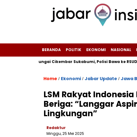
BERANDA
POLITIK
EKONOMI
NASIONAL
inggir Sungai Cikembar Sukabumi, Polisi Bawa ke RSUD Sekarwang
Home
Ekonomi
Jabar Update
Jawa B
/
/
/
LSM Rakyat Indonesia 
Beriga: “Langgar Aspi
Lingkungan”
Redaktur
Minggu, 25 Mei 2025