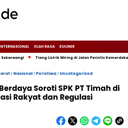
INTERNASIONAL
OLAH RAGA
KULINER
i‎
Tiang Listrik Miring di Jalan Perintis Kemerdekaan Ciba
arat
Nasional
Peristiwa
Uncategorized
/
/
/
Berdaya Soroti SPK PT Timah di
rasi Rakyat dan Regulasi