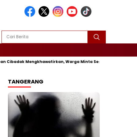
dak Mengkhawatirkan, Warga Minta Segera Diperbaiki
Viral!
TANGERANG