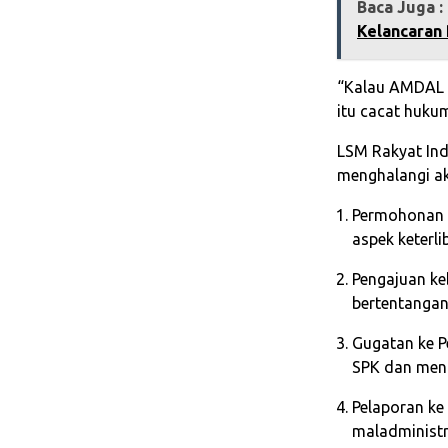
Baca Juga :
Kelancaran
“Kalau AMDAL 
itu cacat huku
LSM Rakyat Ind
menghalangi ak
Permohonan 
aspek keterl
Pengajuan ke
bertentangan
Gugatan ke 
SPK dan meni
Pelaporan ke
maladministr