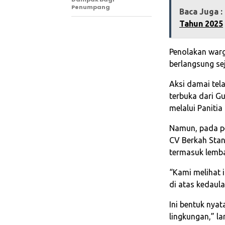
Penumpang
Baca Juga :
Tahun 2025
Penolakan warg
berlangsung sej
Aksi damai tel
terbuka dari G
melalui Paniti
Namun, pada p
CV Berkah Stan
termasuk lembag
“Kami melihat 
di atas kedaul
Ini bentuk nyat
lingkungan,” l