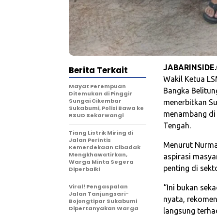
JABARINSIDE
Berita Terkait
Wakil Ketua LS
‎Mayat Perempuan
Bangka Belitun
Ditemukan di Pinggir
Sungai Cikembar
menerbitkan Su
Sukabumi, Polisi Bawa ke
menambang di w
RSUD Sekarwangi‎
Tengah.
Tiang Listrik Miring di
Jalan Perintis
Menurut Nurman
Kemerdekaan Cibadak
Mengkhawatirkan,
aspirasi masyar
Warga Minta Segera
penting di sek
Diperbaiki
Viral! Pengaspalan
“Ini bukan sek
Jalan Tanjungsari-
nyata, rekomen
Bojongtipar Sukabumi
Dipertanyakan Warga
langsung terhad