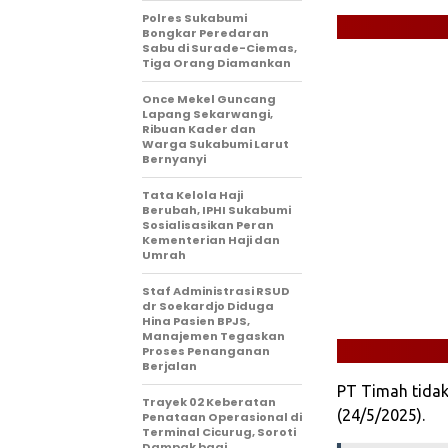
Polres Sukabumi
Bongkar Peredaran
Sabu di Surade-Ciemas,
Tiga Orang Diamankan
Once Mekel Guncang
Lapang Sekarwangi,
Ribuan Kader dan
Warga Sukabumi Larut
Bernyanyi
Tata Kelola Haji
Berubah, IPHI Sukabumi
Sosialisasikan Peran
Kementerian Haji dan
Umrah
Staf Administrasi RSUD
dr Soekardjo Diduga
Hina Pasien BPJS,
Manajemen Tegaskan
Proses Penanganan
Berjalan
PT Timah tidak
‎Trayek 02 Keberatan
(24/5/2025).
Penataan Operasional di
Terminal Cicurug, Soroti
Dampak bagi