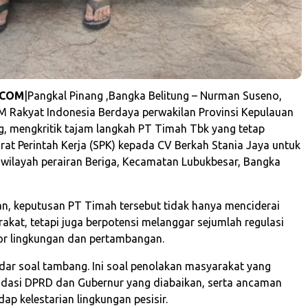
.COM
|Pangkal Pinang ,Bangka Belitung – Nurman Suseno,
M Rakyat Indonesia Berdaya perwakilan Provinsi Kepulauan
g, mengkritik tajam langkah PT Timah Tbk yang tetap
rat Perintah Kerja (SPK) kepada CV Berkah Stania Jaya untuk
ilayah perairan Beriga, Kecamatan Lubukbesar, Bangka
, keputusan PT Timah tersebut tidak hanya menciderai
akat, tetapi juga berpotensi melanggar sejumlah regulasi
tor lingkungan dan pertambangan.
adar soal tambang. Ini soal penolakan masyarakat yang
dasi DPRD dan Gubernur yang diabaikan, serta ancaman
ap kelestarian lingkungan pesisir.