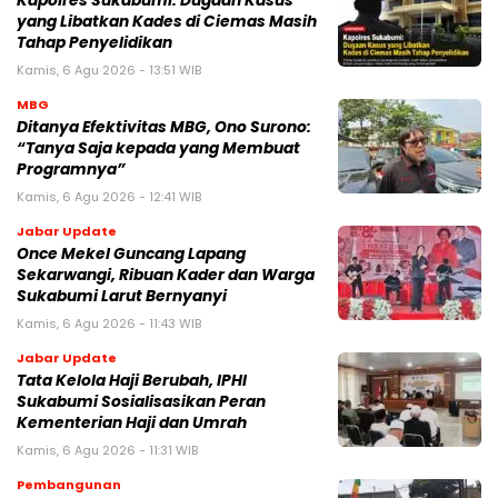
Kapolres Sukabumi: Dugaan Kasus
yang Libatkan Kades di Ciemas Masih
Tahap Penyelidikan
Kamis, 6 Agu 2026 - 13:51 WIB
MBG
‎Ditanya Efektivitas MBG, Ono Surono:
“Tanya Saja kepada yang Membuat
Programnya”‎
Kamis, 6 Agu 2026 - 12:41 WIB
Jabar Update
Once Mekel Guncang Lapang
Sekarwangi, Ribuan Kader dan Warga
Sukabumi Larut Bernyanyi
Kamis, 6 Agu 2026 - 11:43 WIB
Jabar Update
Tata Kelola Haji Berubah, IPHI
Sukabumi Sosialisasikan Peran
Kementerian Haji dan Umrah
Kamis, 6 Agu 2026 - 11:31 WIB
Pembangunan