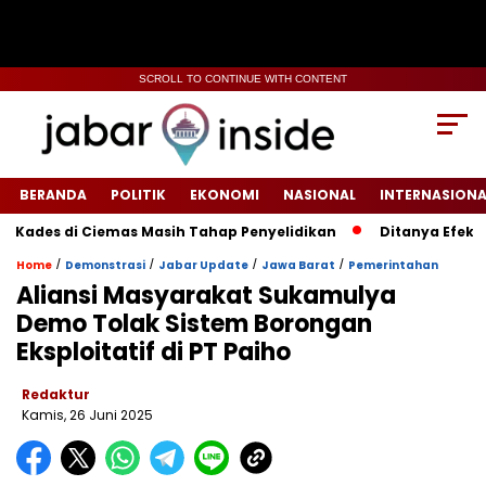
SCROLL TO CONTINUE WITH CONTENT
BERANDA
POLITIK
EKONOMI
NASIONAL
INTERNASIONA
di Ciemas Masih Tahap Penyelidikan
‎Ditanya Efektivitas 
/
/
/
/
Home
Demonstrasi
Jabar Update
Jawa Barat
Pemerintahan
Aliansi Masyarakat Sukamulya
Demo Tolak Sistem Borongan
Eksploitatif di PT Paiho
Redaktur
Kamis, 26 Juni 2025