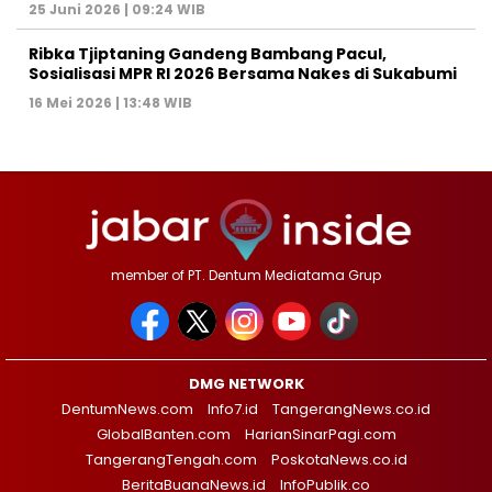
25 Juni 2026 | 09:24 WIB
Ribka Tjiptaning Gandeng Bambang Pacul,
Sosialisasi MPR RI 2026 Bersama Nakes di Sukabumi
16 Mei 2026 | 13:48 WIB
member of PT. Dentum Mediatama Grup
DMG NETWORK
DentumNews.com
Info7.id
TangerangNews.co.id
GlobalBanten.com
HarianSinarPagi.com
TangerangTengah.com
PoskotaNews.co.id
BeritaBuanaNews.id
InfoPublik.co