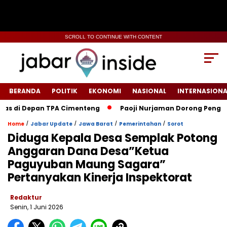
SCROLL TO CONTINUE WITH CONTENT
BERANDA
POLITIK
EKONOMI
NASIONAL
INTERNASIONA
i Depan TPA Cimenteng
Paoji Nurjaman Dorong Penguatan Str
/
/
/
/
Home
Jabar Update
Jawa Barat
Pemerintahan
Sorot
Diduga Kepala Desa Semplak Potong
Anggaran Dana Desa”Ketua
Paguyuban Maung Sagara”
Pertanyakan Kinerja Inspektorat
Redaktur
Senin, 1 Juni 2026