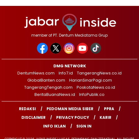
member of PT. Dentum Mediatama Grup
DMG NETWORK
DentumNews.com
Info7.id
TangerangNews.co.id
GlobalBanten.com
HarianSinarPagi.com
TangerangTengah.com
PoskotaNews.co.id
BeritaBuanaNews.id
InfoPublik.co
REDAKSI
PEDOMAN MEDIA SIBER
PPRA
DISCLAIMER
PRIVACY POLICY
KARIR
INFO IKLAN
SIGN IN