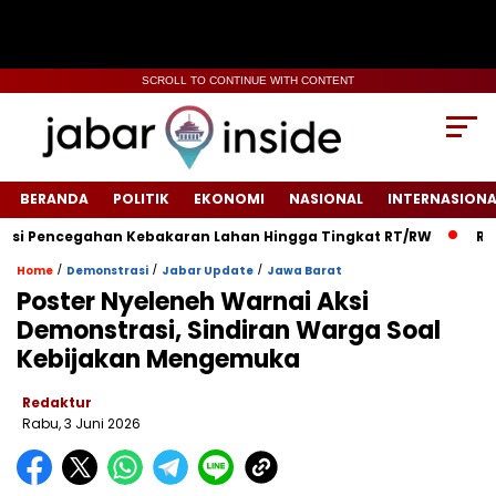
SCROLL TO CONTINUE WITH CONTENT
BERANDA
POLITIK
EKONOMI
NASIONAL
INTERNASIONA
Pencegahan Kebakaran Lahan Hingga Tingkat RT/RW‎
‎Rumah 
/
/
/
Home
Demonstrasi
Jabar Update
Jawa Barat
Poster Nyeleneh Warnai Aksi
Demonstrasi, Sindiran Warga Soal
Kebijakan Mengemuka
Redaktur
Rabu, 3 Juni 2026