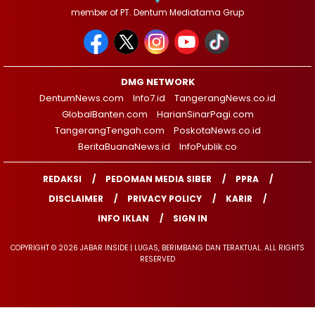
member of PT. Dentum Mediatama Grup
DMG NETWORK
DentumNews.com
Info7.id
TangerangNews.co.id
GlobalBanten.com
HarianSinarPagi.com
TangerangTengah.com
PoskotaNews.co.id
BeritaBuanaNews.id
InfoPublik.co
REDAKSI
PEDOMAN MEDIA SIBER
PPRA
DISCLAIMER
PRIVACY POLICY
KARIR
INFO IKLAN
SIGN IN
COPYRIGHT © 2026 JABAR INSIDE | LUGAS, BERIMBANG DAN TERAKTUAL. ALL RIGHTS
RESERVED