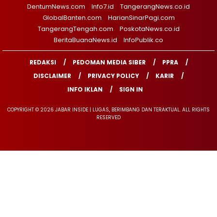
DentumNews.com
Info7.id
TangerangNews.co.id
GlobalBanten.com
HarianSinarPagi.com
TangerangTengah.com
PoskotaNews.co.id
BeritaBuanaNews.id
InfoPublik.co
REDAKSI
PEDOMAN MEDIA SIBER
PPRA
DISCLAIMER
PRIVACY POLICY
KARIR
INFO IKLAN
SIGN IN
COPYRIGHT © 2026 JABAR INSIDE | LUGAS, BERIMBANG DAN TERAKTUAL. ALL RIGHTS
RESERVED