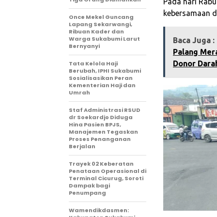
Pada hari Rabu
kebersamaan d
Once Mekel Guncang
Lapang Sekarwangi,
Ribuan Kader dan
Warga Sukabumi Larut
Baca Juga :
Bernyanyi
Palang Mer
Donor Dara
Tata Kelola Haji
Berubah, IPHI Sukabumi
Sosialisasikan Peran
Kementerian Haji dan
Umrah
Staf Administrasi RSUD
dr Soekardjo Diduga
Hina Pasien BPJS,
Manajemen Tegaskan
Proses Penanganan
Berjalan
‎Trayek 02 Keberatan
Penataan Operasional di
Terminal Cicurug, Soroti
Dampak bagi
Penumpang
Wamendikdasmen: