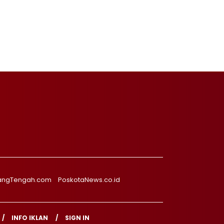
angTengah.com
PoskotaNews.co.id
INFO IKLAN
SIGN IN