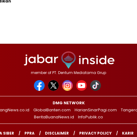
dikan
member of PT. Dentum Mediatama Grup
DMG NETWORK
angNews.co.id
GlobalBanten.com
HarianSinarPagi.com
Tanger
BeritaBuanaNews.id
InfoPublik.co
 SIBER
PPRA
DISCLAIMER
PRIVACY POLICY
KARIR