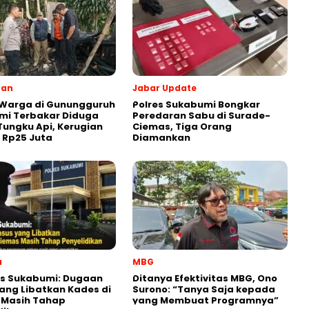
ran
Jabar Update
 Warga di Gunungguruh
Polres Sukabumi Bongkar
mi Terbakar Diduga
Peredaran Sabu di Surade-
Tungku Api, Kerugian
Ciemas, Tiga Orang
r Rp25 Juta
Diamankan
a
MBG
es Sukabumi: Dugaan
‎Ditanya Efektivitas MBG, Ono
ang Libatkan Kades di
Surono: “Tanya Saja kepada
 Masih Tahap
yang Membuat Programnya”‎