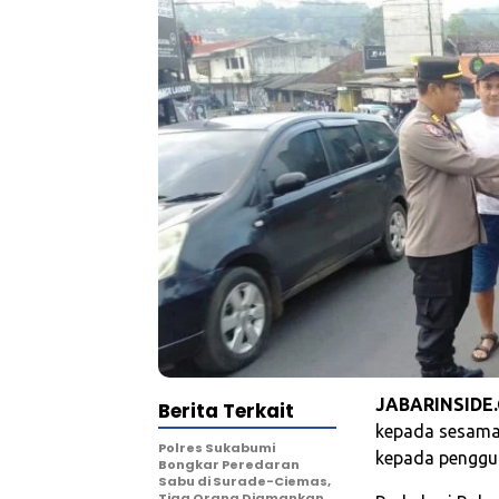
JABARINSIDE
Berita Terkait
kepada sesama, 
Polres Sukabumi
kepada penggun
Bongkar Peredaran
Sabu di Surade-Ciemas,
Tiga Orang Diamankan