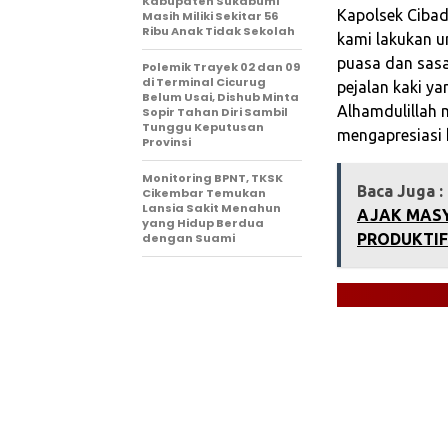
Kabupaten Sukabumi
Kapolsek Cibad
Masih Miliki Sekitar 56
Ribu Anak Tidak Sekolah
kami lakukan u
puasa dan sasa
Polemik Trayek 02 dan 09
di Terminal Cicurug
pejalan kaki ya
Belum Usai, Dishub Minta
Alhamdulillah 
Sopir Tahan Diri Sambil
Tunggu Keputusan
mengapresiasi k
Provinsi
‎Monitoring BPNT, TKSK
Baca Juga :
Cikembar Temukan
Lansia Sakit Menahun
AJAK MASY
yang Hidup Berdua
dengan Suami
PRODUKTIF