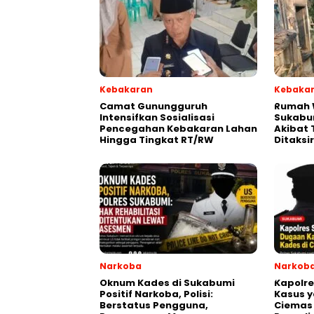
Kebakaran
Kebaka
‎‎Camat Gunungguruh
‎Rumah
Intensifkan Sosialisasi
Sukabu
Pencegahan Kebakaran Lahan
Akibat 
Hingga Tingkat RT/RW‎
Ditaksi
Narkoba
Narkob
Oknum Kades di Sukabumi
Kapolr
Positif Narkoba, Polisi:
Kasus y
Berstatus Pengguna,
Ciemas