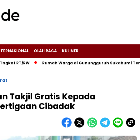
NTERNASIONAL
OLAH RAGA
KULINER
RT/RW‎
‎Rumah Warga di Gunungguruh Sukabumi Terbakar Didu
rat
n Takjil Gratis Kepada
pertigaan Cibadak