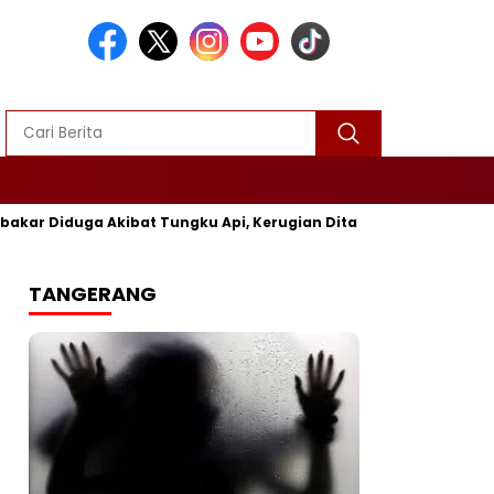
ga Akibat Tungku Api, Kerugian Ditaksir Rp25 Juta
Polres
TANGERANG