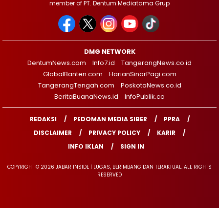
member of PT. Dentum Mediatama Grup
DMG NETWORK
DentumNews.com
Info7.id
TangerangNews.co.id
GlobalBanten.com
HarianSinarPagi.com
TangerangTengah.com
PoskotaNews.co.id
BeritaBuanaNews.id
InfoPublik.co
REDAKSI
PEDOMAN MEDIA SIBER
PPRA
DISCLAIMER
PRIVACY POLICY
KARIR
INFO IKLAN
SIGN IN
COPYRIGHT © 2026 JABAR INSIDE | LUGAS, BERIMBANG DAN TERAKTUAL. ALL RIGHTS
RESERVED