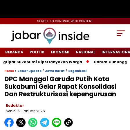
SCROLL TO CONTINUE WITH CONTENT
BERANDA
POLITIK
EKONOMI
NASIONAL
INTERNASIONA
ipar Sukabumi Dipertanyakan Warga
‎‎Camat Gunungguruh In
/
/
/
Home
Jabar Update
Jawa Barat
Organisasi
DPC Manggal Garuda Putih Kota
Sukabumi Gelar Rapat Konsolidasi
Dan Restrukturisasi kepengurusan
Redaktur
Senin, 19 Januari 2026