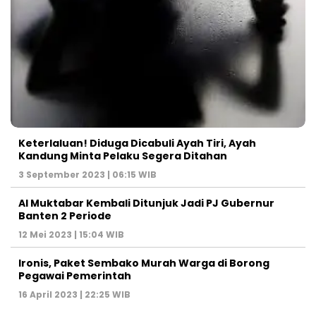
Keterlaluan! Diduga Dicabuli Ayah Tiri, Ayah
Kandung Minta Pelaku Segera Ditahan
3 September 2023 | 06:15 WIB
Al Muktabar Kembali Ditunjuk Jadi PJ Gubernur
Banten 2 Periode
12 Mei 2023 | 15:04 WIB
Ironis, Paket Sembako Murah Warga di Borong
Pegawai Pemerintah
16 April 2023 | 22:25 WIB