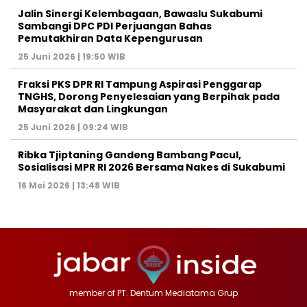
Jalin Sinergi Kelembagaan, Bawaslu Sukabumi
Sambangi DPC PDI Perjuangan Bahas
Pemutakhiran Data Kepengurusan
25 Juni 2026 | 19:50 WIB
‎Fraksi PKS DPR RI Tampung Aspirasi Penggarap
TNGHS, Dorong Penyelesaian yang Berpihak pada
Masyarakat dan Lingkungan‎
25 Juni 2026 | 09:24 WIB
Ribka Tjiptaning Gandeng Bambang Pacul,
Sosialisasi MPR RI 2026 Bersama Nakes di Sukabumi
16 Mei 2026 | 13:48 WIB
member of PT. Dentum Mediatama Grup