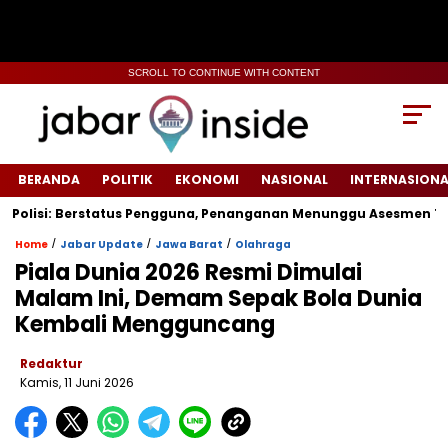
SCROLL TO CONTINUE WITH CONTENT
BERANDA
POLITIK
EKONOMI
NASIONAL
INTERNASIONA
olisi: Berstatus Pengguna, Penanganan Menunggu Asesmen Terp
/
/
/
Home
Jabar Update
Jawa Barat
Olahraga
Piala Dunia 2026 Resmi Dimulai
Malam Ini, Demam Sepak Bola Dunia
Kembali Mengguncang
Redaktur
Kamis, 11 Juni 2026