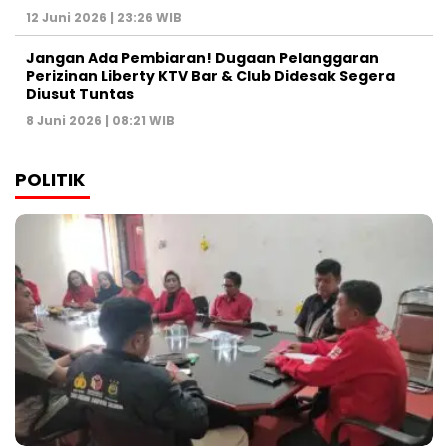
12 Juni 2026 | 23:26 WIB
Jangan Ada Pembiaran! Dugaan Pelanggaran
Perizinan Liberty KTV Bar & Club Didesak Segera
Diusut Tuntas
8 Juni 2026 | 08:21 WIB
POLITIK