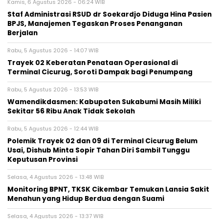
Kamis, 6 Agustus 2026 - 06:24 WIB
Staf Administrasi RSUD dr Soekardjo Diduga Hina Pasien
BPJS, Manajemen Tegaskan Proses Penanganan
Berjalan
Rabu, 5 Agustus 2026 - 14:07 WIB
‎Trayek 02 Keberatan Penataan Operasional di
Terminal Cicurug, Soroti Dampak bagi Penumpang
Rabu, 5 Agustus 2026 - 13:53 WIB
Wamendikdasmen: Kabupaten Sukabumi Masih Miliki
Sekitar 56 Ribu Anak Tidak Sekolah
Rabu, 5 Agustus 2026 - 12:44 WIB
Polemik Trayek 02 dan 09 di Terminal Cicurug Belum
Usai, Dishub Minta Sopir Tahan Diri Sambil Tunggu
Keputusan Provinsi
Selasa, 4 Agustus 2026 - 13:48 WIB
‎Monitoring BPNT, TKSK Cikembar Temukan Lansia Sakit
Menahun yang Hidup Berdua dengan Suami
Selasa, 4 Agustus 2026 - 13:37 WIB