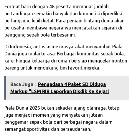
Format baru dengan 48 peserta membuat jumlah
pertandingan semakin banyak dan kompetisi diprediksi
berlangsung lebih ketat. Para pemain bintang dunia akan
berusaha membawa negaranya mencatatkan sejarah di
panggung sepak bola terbesar ini.
Di Indonesia, antusiasme masyarakat menyambut Piala
Dunia juga mulai terasa. Berbagai komunitas sepak bola,
kafe, hingga keluarga di rumah bersiap menggelar nonton
bareng untuk mendukung tim favorit mereka.
Baca Juga :
Pengadaan 4 Paket SD Diduga
Markup "LSM RIB Laporkan Disdik Ke Kejari
Piala Dunia 2026 bukan sekadar ajang olahraga, tetapi
juga menjadi momen yang menyatukan jutaan
penggemar sepak bola dari berbagai negara dalam
semangat sportivitas dan persaudaraan.