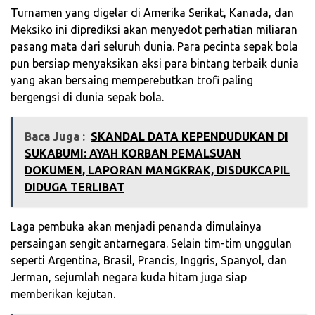
Turnamen yang digelar di Amerika Serikat, Kanada, dan
Meksiko ini diprediksi akan menyedot perhatian miliaran
pasang mata dari seluruh dunia. Para pecinta sepak bola
pun bersiap menyaksikan aksi para bintang terbaik dunia
yang akan bersaing memperebutkan trofi paling
bergengsi di dunia sepak bola.
Baca Juga :
‎SKANDAL DATA KEPENDUDUKAN DI
SUKABUMI: AYAH KORBAN PEMALSUAN
DOKUMEN, LAPORAN MANGKRAK, DISDUKCAPIL
DIDUGA TERLIBAT
Laga pembuka akan menjadi penanda dimulainya
persaingan sengit antarnegara. Selain tim-tim unggulan
seperti Argentina, Brasil, Prancis, Inggris, Spanyol, dan
Jerman, sejumlah negara kuda hitam juga siap
memberikan kejutan.