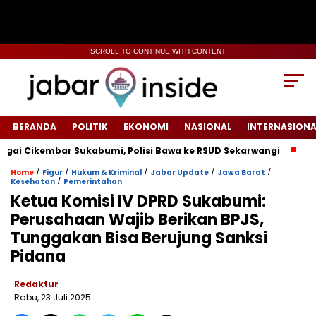
SCROLL TO CONTINUE WITH CONTENT
BERANDA
POLITIK
EKONOMI
NASIONAL
INTERNASIONA
Cikembar Sukabumi, Polisi Bawa ke RSUD Sekarwangi‎
Tiang 
/
/
/
/
/
Home
Figur
Hukum & Kriminal
Jabar Update
Jawa Barat
/
Kesehatan
Pemerintahan
‎Ketua Komisi IV DPRD Sukabumi:
Perusahaan Wajib Berikan BPJS,
Tunggakan Bisa Berujung Sanksi
Pidana
Redaktur
Rabu, 23 Juli 2025