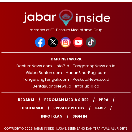
member of PT. Dentum Mediatama Grup
DMG NETWORK
DentumNews.com
Info7.id
TangerangNews.co.id
GlobalBanten.com
HarianSinarPagi.com
TangerangTengah.com
PoskotaNews.co.id
BeritaBuanaNews.id
InfoPublik.co
REDAKSI
PEDOMAN MEDIA SIBER
PPRA
DISCLAIMER
PRIVACY POLICY
KARIR
INFO IKLAN
SIGN IN
COPYRIGHT © 2026 JABAR INSIDE | LUGAS, BERIMBANG DAN TERAKTUAL. ALL RIGHTS