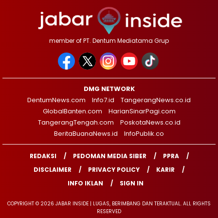
member of PT. Dentum Mediatama Grup
DMG NETWORK
DentumNews.com
Info7.id
TangerangNews.co.id
GlobalBanten.com
HarianSinarPagi.com
TangerangTengah.com
PoskotaNews.co.id
BeritaBuanaNews.id
InfoPublik.co
REDAKSI
PEDOMAN MEDIA SIBER
PPRA
DISCLAIMER
PRIVACY POLICY
KARIR
INFO IKLAN
SIGN IN
COPYRIGHT © 2026 JABAR INSIDE | LUGAS, BERIMBANG DAN TERAKTUAL. ALL RIGHTS
RESERVED