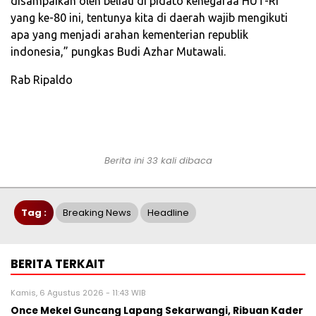
disampaikan oleh beliau di pidato kenegaraa HUT-RI
yang ke-80 ini, tentunya kita di daerah wajib mengikuti
apa yang menjadi arahan kementerian republik
indonesia,” pungkas Budi Azhar Mutawali.
Rab Ripaldo
Berita ini 33 kali dibaca
Tag :
Breaking News
Headline
BERITA TERKAIT
Kamis, 6 Agustus 2026 - 11:43 WIB
Once Mekel Guncang Lapang Sekarwangi, Ribuan Kader