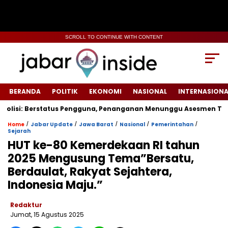
SCROLL TO CONTINUE WITH CONTENT
BERANDA
POLITIK
EKONOMI
NASIONAL
INTERNASIONA
isi: Berstatus Pengguna, Penanganan Menunggu Asesmen Terpadu
/
/
/
/
/
Home
Jabar Update
Jawa Barat
Nasional
Pemerintahan
Sejarah
HUT ke-80 Kemerdekaan RI tahun
2025 Mengusung Tema”Bersatu,
Berdaulat, Rakyat Sejahtera,
Indonesia Maju.”
Redaktur
Jumat, 15 Agustus 2025