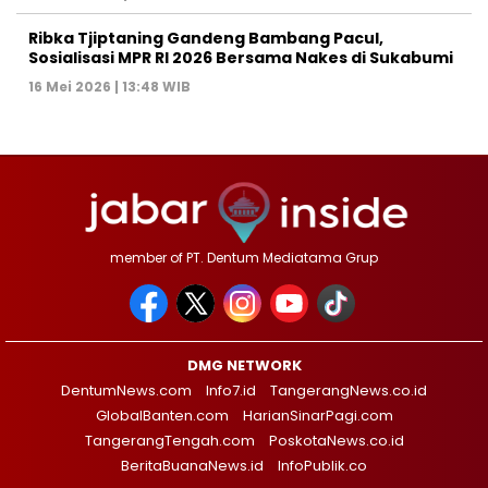
Ribka Tjiptaning Gandeng Bambang Pacul,
Sosialisasi MPR RI 2026 Bersama Nakes di Sukabumi
16 Mei 2026 | 13:48 WIB
member of PT. Dentum Mediatama Grup
DMG NETWORK
DentumNews.com
Info7.id
TangerangNews.co.id
GlobalBanten.com
HarianSinarPagi.com
TangerangTengah.com
PoskotaNews.co.id
BeritaBuanaNews.id
InfoPublik.co