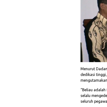
Menurut Dadang
dedikasi tingg
mengutamakan 
“Beliau adalah
selalu mengedep
seluruh pegawa