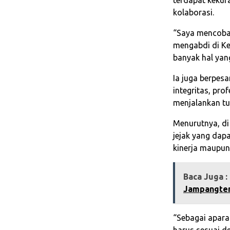
kolaborasi.
“Saya mencoba 
mengabdi di Ke
banyak hal yan
Ia juga berpes
integritas, pr
menjalankan tu
Menurutnya, di 
jejak yang dap
kinerja maupun
Baca Juga :
Jampangten
“Sebagai aparat
harus sesuai d