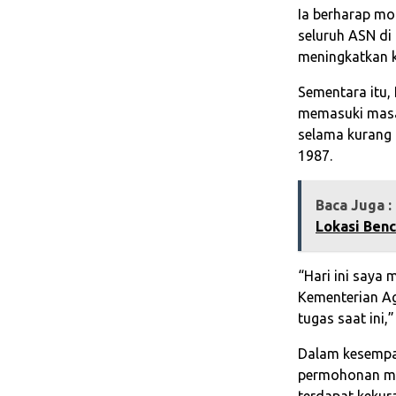
Ia berharap mo
seluruh ASN di
meningkatkan k
Sementara itu,
memasuki masa 
selama kurang 
1987.
Baca Juga :
Lokasi Ben
“Hari ini saya
Kementerian Ag
tugas saat ini,
Dalam kesempat
permohonan maa
terdapat kekur