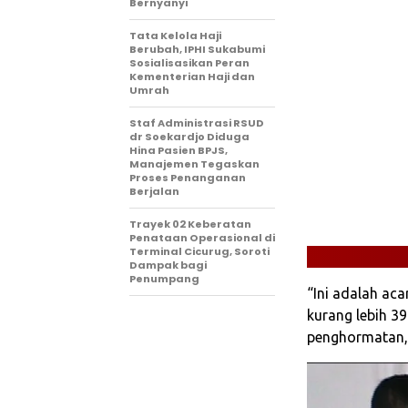
Bernyanyi
Tata Kelola Haji
Berubah, IPHI Sukabumi
Sosialisasikan Peran
Kementerian Haji dan
Umrah
Staf Administrasi RSUD
dr Soekardjo Diduga
Hina Pasien BPJS,
Manajemen Tegaskan
Proses Penanganan
Berjalan
‎Trayek 02 Keberatan
Penataan Operasional di
Terminal Cicurug, Soroti
Dampak bagi
Penumpang
“Ini adalah ac
kurang lebih 39
penghormatan,”