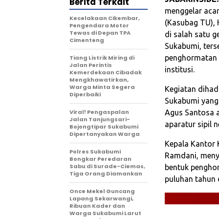
Berita Terkait
menggelar acar
Kecelakaan Cikembar,
(Kasubag TU), 
Pengendara Motor
Tewas di Depan TPA
di salah satu 
Cimenteng
Sukabumi, ters
penghormatan a
Tiang Listrik Miring di
Jalan Perintis
institusi.
Kemerdekaan Cibadak
Mengkhawatirkan,
Warga Minta Segera
Kegiatan dihad
Diperbaiki
Sukabumi yang 
Viral! Pengaspalan
Agus Santosa a
Jalan Tanjungsari-
aparatur sipil 
Bojongtipar Sukabumi
Dipertanyakan Warga
Kepala Kantor
Polres Sukabumi
Ramdani, meny
Bongkar Peredaran
Sabu di Surade-Ciemas,
bentuk penghor
Tiga Orang Diamankan
puluhan tahun 
Once Mekel Guncang
Lapang Sekarwangi,
Ribuan Kader dan
Warga Sukabumi Larut