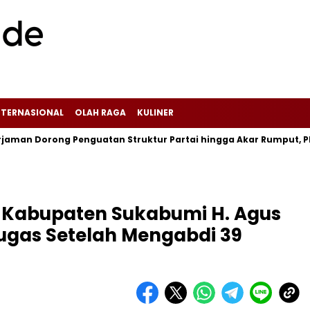
NTERNASIONAL
OLAH RAGA
KULINER
rong Penguatan Struktur Partai hingga Akar Rumput, PDI Perjua
Baca Juga :
Setahun Hadir di Sukabumi,
Halmit Coffee & Resto Rayakan Anniversary
Ke-1
Kabupaten Sukabumi H. Agus
ugas Setelah Mengabdi 39