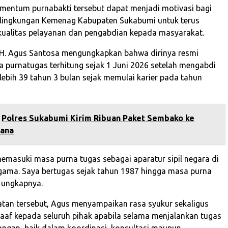
mentum purnabakti tersebut dapat menjadi motivasi bagi
 lingkungan Kemenag Kabupaten Sukabumi untuk terus
ualitas pelayanan dan pengabdian kepada masyarakat.
 H. Agus Santosa mengungkapkan bahwa dirinya resmi
purnatugas terhitung sejak 1 Juni 2026 setelah mengabdi
lebih 39 tahun 3 bulan sejak memulai karier pada tahun
Polres Sukabumi Kirim Ribuan Paket Sembako ke
cana
 memasuki masa purna tugas sebagai aparatur sipil negara di
ama. Saya bertugas sejak tahun 1987 hingga masa purna
” ungkapnya.
an tersebut, Agus menyampaikan rasa syukur sekaligus
f kepada seluruh pihak apabila selama menjalankan tugas
angan, baik dalam koordinasi, konsultasi maupun