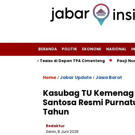
BERANDA
POLITIK
EKONOMI
NASIONAL
I
ara Motor Tewas di Depan TPA Cimenteng
Paoji Nurjaman Do
Home
Jabar Update
Jawa Barat
/
/
Kasubag TU Kemenag 
Santosa Resmi Purnat
Tahun
Redaktur
Senin, 8 Juni 2026