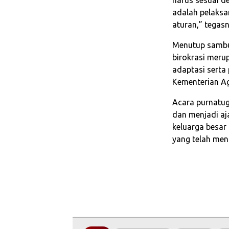
adalah pelaksa
aturan,” tegasn
Menutup sambu
birokrasi mer
adaptasi serta
Kementerian Ag
Acara purnatug
dan menjadi aj
keluarga besa
yang telah men