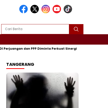
ngan dan PPP Diminta Perkuat Sinergi
Turnamen Mini Soccer 
TANGERANG