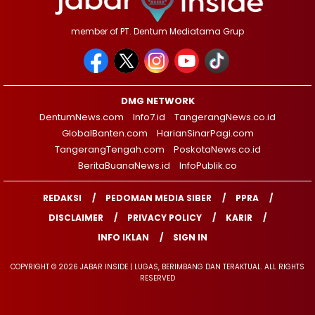
member of PT. Dentum Mediatama Grup
DMG NETWORK
DentumNews.com
Info7.id
TangerangNews.co.id
GlobalBanten.com
HarianSinarPagi.com
TangerangTengah.com
PoskotaNews.co.id
BeritaBuanaNews.id
InfoPublik.co
REDAKSI
PEDOMAN MEDIA SIBER
PPRA
DISCLAIMER
PRIVACY POLICY
KARIR
INFO IKLAN
SIGN IN
COPYRIGHT © 2026 JABAR INSIDE | LUGAS, BERIMBANG DAN TERAKTUAL. ALL RIGHTS
RESERVED