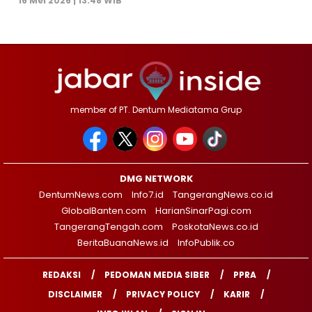
16 Mei 2026 | 13:48 WIB
member of PT. Dentum Mediatama Grup
DMG NETWORK
DentumNews.com
Info7.id
TangerangNews.co.id
GlobalBanten.com
HarianSinarPagi.com
TangerangTengah.com
PoskotaNews.co.id
BeritaBuanaNews.id
InfoPublik.co
REDAKSI
PEDOMAN MEDIA SIBER
PPRA
DISCLAIMER
PRIVACY POLICY
KARIR