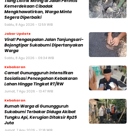
Tiang Listrik Miring di Jalan Perintis
Kemerdekaan Cibadak
Mengkhawatirkan, Warga Minta
Segera Diperbaiki
Sabtu, 8 Agu 2026 - 12:59 WIB
Jabar Update
Viral! Pengaspalan Jalan Tanjungsari-
Bojongtipar Sukabumi Dipertanyakan
Warga
Sabtu, 8 Agu 2026 - 09:34 WIB
Kebakaran
‎‎Camat Gunungguruh Intensifkan
Sosialisasi Pencegahan Kebakaran
Lahan Hingga Tingkat RT/RW‎
Jumat, 7 Agu 2026 - 13:47 WIB
Kebakaran
‎Rumah Warga di Gunungguruh
Sukabumi Terbakar Diduga Akibat
Tungku Api, Kerugian Ditaksir Rp25
Juta
Jumat, 7 Agu 2026 - 12:18 WIB