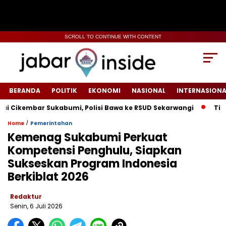
SCROLL TO CONTINUE WITH CONTENT
BERANDA
POLITIK
EKONOMI
NASIONAL
INTERNASIONA
kembar Sukabumi, Polisi Bawa ke RSUD Sekarwangi‎
Tiang Li
/
Home
Pemerintahan
‎Kemenag Sukabumi Perkuat
Kompetensi Penghulu, Siapkan
Sukseskan Program Indonesia
Berkiblat 2026
Redaktur
Senin, 6 Juli 2026